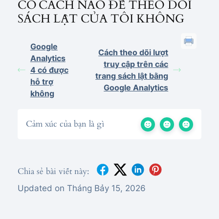
CÓ CÁCH NÀO ĐỂ THEO DÕI
SÁCH LẬT CỦA TÔI KHÔNG
Google
Cách theo dõi lượt
Analytics
truy cập trên các
4 có được
trang sách lật bằng
hỗ trợ
Google Analytics
không
Cảm xúc của bạn là gì
Chia sẻ bài viết này:
Updated on Tháng Bảy 15, 2026