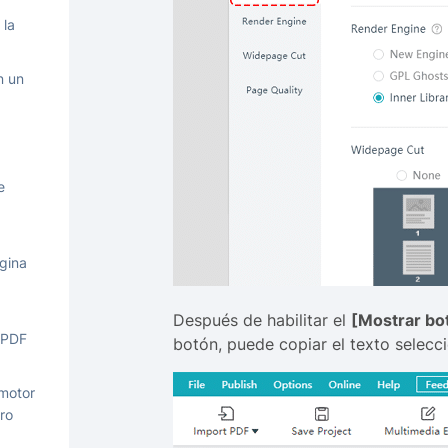
 la
n un
e
gina
Después de habilitar el
[Mostrar bo
 PDF
botón, puede copiar el texto selecc
motor
ro