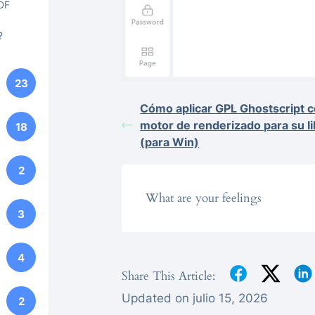
DF
?
23
Cómo aplicar GPL Ghostscript 
motor de renderizado para su l
18
(para Win)
2
What are your feelings
3
4
Share This Article:
Updated on julio 15, 2026
2