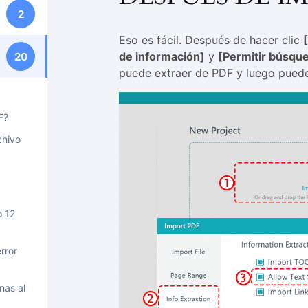
2
Eso es fácil. Después de hacer clic
de información]
y
[Permitir búsque
20
puede extraer de PDF y luego puede
F?
chivo
a
o 12
rror
nas al