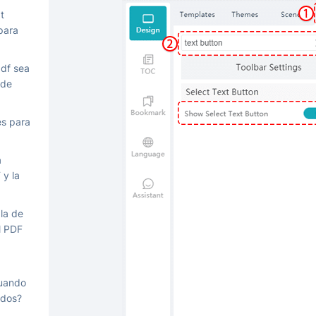
t
para
pdf sea
 de
es para
a
 y la
la de
l PDF
cuando
ados?