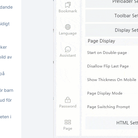
ändande
idigt
cker
bild av
 på
ör barn
ud för
eten i