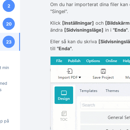
Om du har importerat dina filer kan 
2
"Singel".
Klick
[Inställningar]
och
[Bildskärm
20
ändra
[Sidvisningsläge]
in i
"Enda"
.
Eller så kan du skriva
[Sidvisningsl
23
till
"Enda"
.
t min
 med
s
yp på