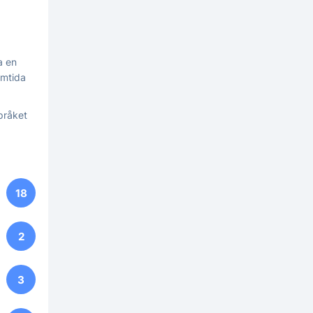
a en
ramtida
pråket
18
2
3