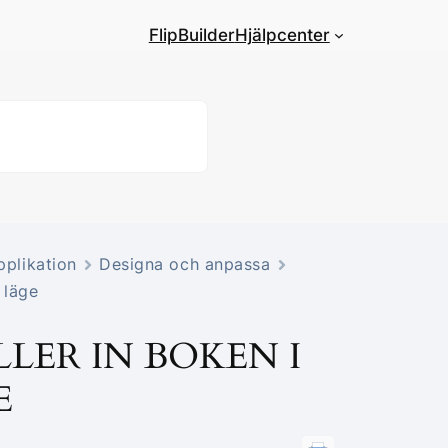
FlipBuilder
Hjälpcenter
pplikation
Designa och anpassa
 läge
LER IN BOKEN I
E