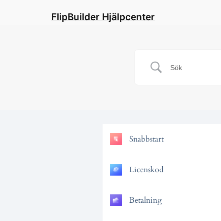
FlipBuilder Hjälpcenter
Snabbstart
Licenskod
Betalning