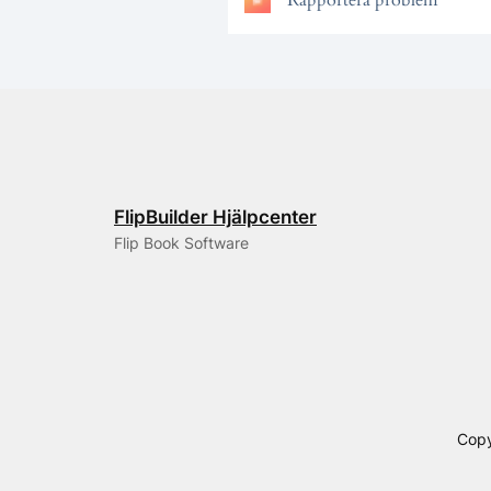
Rapportera problem
FlipBuilder Hjälpcenter
Flip Book Software
Copy