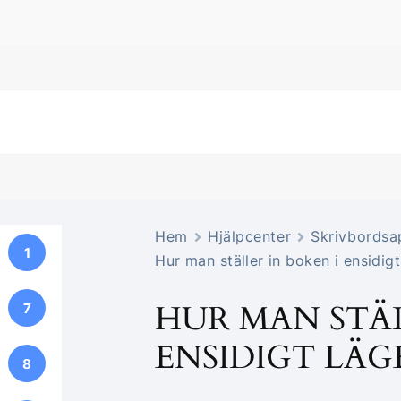
Hem
Hjälpcenter
Skrivbordsa
1
Hur man ställer in boken i ensidigt
HUR MAN STÄL
7
ENSIDIGT LÄG
8