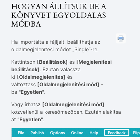
HOGYAN ÁLLÍTSUK BE A
KÖNYVET EGYOLDALAS
MÓDBA
Ha importálta a fájljait, beállíthatja az
oldalmegjelenítési módot „Single”-re.
Kattintson
[Beállítások]
és
[Megjelenítési
beállítások]
. Ezután válassza
ki
[Oldalmegjelenítés]
és
változtass
[Oldalmegjelenítési mód]
-
ba
"Egyetlen"
.
Vagy írhatsz
[Oldalmegjelenítési mód]
közvetlenül a keresőmezőben. Ezután alakítsa
át
"Egyetlen"
.