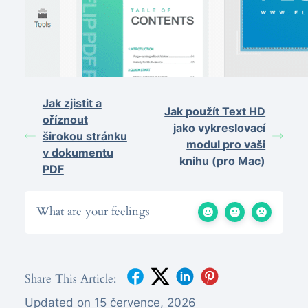
Jak zjistit a
Jak použít Text HD
oříznout
jako vykreslovací
širokou stránku
modul pro vaši
v dokumentu
knihu (pro Mac)
PDF
What are your feelings
Share This Article:
Updated on 15 července, 2026