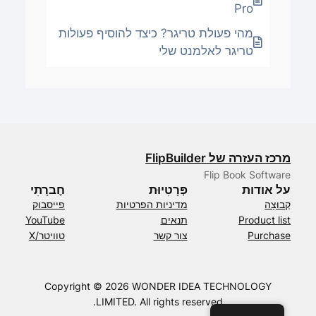
Pro
מהי פעולת טריגר? כיצד להוסיף פעולות
טריגר לאלמנט שלי
מרכז העזרה של FlipBuilder
Flip Book Software
על אודות
פְּרָטִיוּת
חֶברָתִי
קְבוּצָה
מדיניות הפרטיות
פייסבוק
Product list
תנאים
YouTube
Purchase
צור קשר
טוויטר/X
Copyright © 2026 WONDER IDEA TECHNOLOGY
LIMITED. All rights reserved.