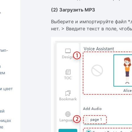
(2) Загрузить MP3
ь
Выберите и импортируйте файл *
нет. > Введите текст в поле, что
лип-
и
оем
и цвет
ей
ницах
ие