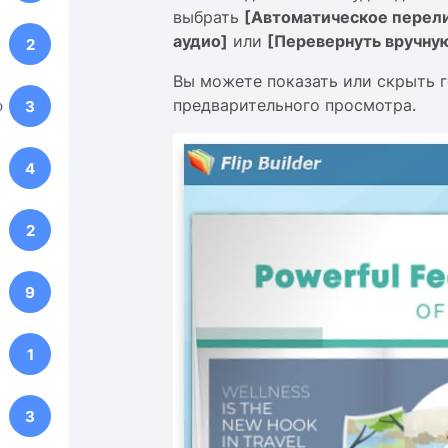
выбрать
[Автоматическое перел
аудио]
или
[Перевернуть вручну
2
Вы можете показать или скрыть 
предварительного просмотра.
ю
3
4
2
9
1
3