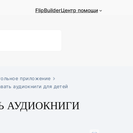
FlipBuilder
Центр помощи
тольное приложение
авать аудиокниги для детей
Ь АУДИОКНИГИ