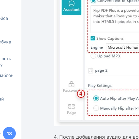
ейса
пбука
ность
и?
шаблон
ый
р
18
4. После добавления аудио для в