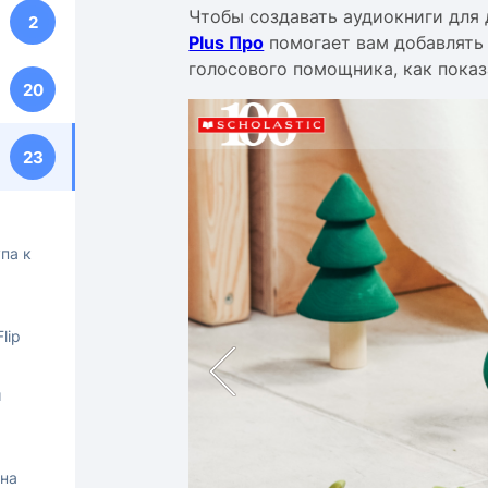
Чтобы создавать аудиокниги для
2
Plus Про
помогает вам добавлять
голосового помощника, как показ
20
23
па к
lip
ш
 на