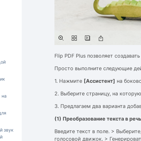
Flip PDF Plus позволяет создават
дой
Просто выполните следующие де
чик
1. Нажмите
[Ассистент]
на боково
2. Выберите страницу, на которую
 на
3. Предлагаем два варианта доба
для
(1) Преобразование текста в реч
й звук
Введите текст в поле. > Выберите
й
голосовой движок. > Генерироват