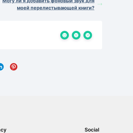
Могу ли я добавить фоновый звук для
моей перелистывающей книги?
acy
Social