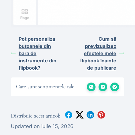
Pot personaliza
Cum să
butoanele din
previzualizez
bara de
efectele mele
instrumente din
flipbook înainte
flipbook?
de publicare
Care sunt sentimentele tale
Distribuie acest articol:
Updated on iulie 15, 2026