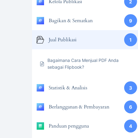
Kelola Publikasi
2
Bagikan & Sematkan
9
Jual Publikasi
1
Bagaimana Cara Menjual PDF Anda
sebagai Flipbook?
Statistik & Analisis
3
Berlangganan & Pembayaran
6
Panduan pengguna
4