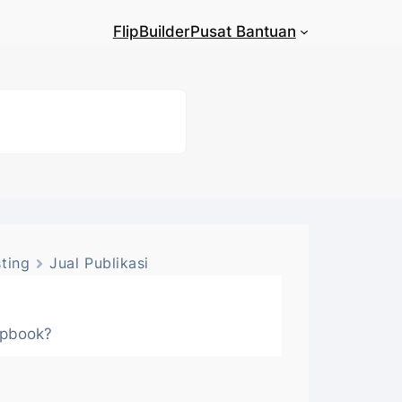
FlipBuilder
Pusat Bantuan
ting
Jual Publikasi
ipbook?