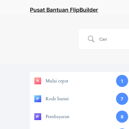
Pusat Bantuan FlipBuilder
Mulai cepat
1
Kode lisensi
7
Pembayaran
8