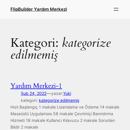
İçeriğe
FlipBuilder Yardım Merkezi
geç
Kategori:
kategorize
edilmemiş
Yardım Merkezi-1
—
Şub 24, 2022
yazar:
Yuki
kategori:
kategorize edilmemiş
Hızlı Başlangıç 1 makale Lisanslama ve Ödeme 14 makale
Masaüstü Uygulaması 58 makale Çevrimiçi Barındırma
Hizmeti 18 makale Kullanıcı Kılavuzu 2 makale Sorunları
Bildir 2 makale