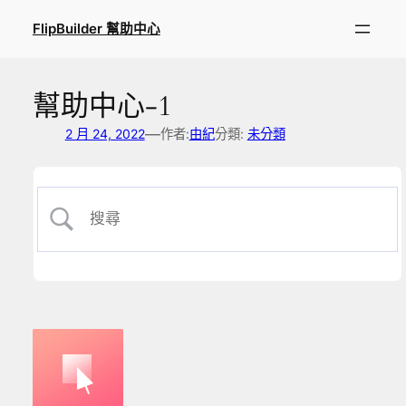
跳
FlipBuilder 幫助中心
至
主
要
幫助中心-1
內
容
—
2 月 24, 2022
作者:
由紀
分類:
未分類