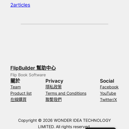
2articles
FlipBuilder 幫助中心
Flip Book Software
關於
Privacy
Social
Team
隱私政策
Facebook
Product list
Terms and Conditions
YouTube
在線購買
聯繫我們
Twitter/X
Copyright © 2026 WONDER IDEA TECHNOLOGY
LIMITED. All rights reserved.