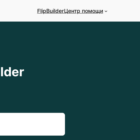
FlipBuilder
Центр помощи
lder