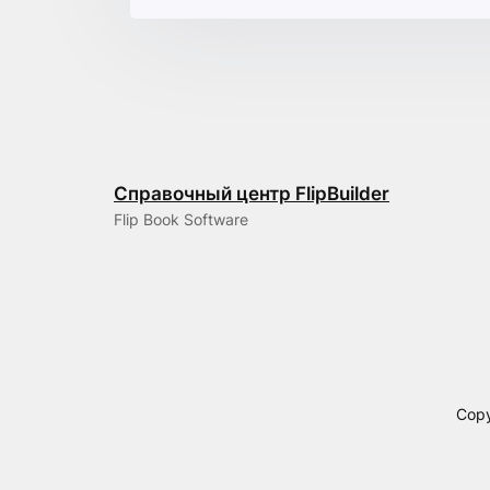
Справочный центр FlipBuilder
Flip Book Software
Copy