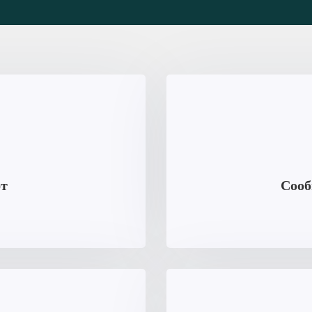
рт
Сооб