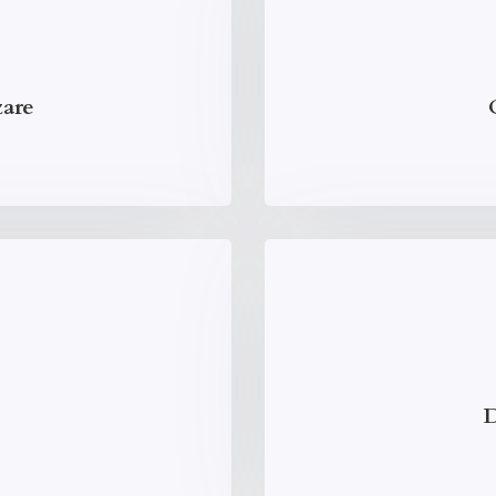
zare
D