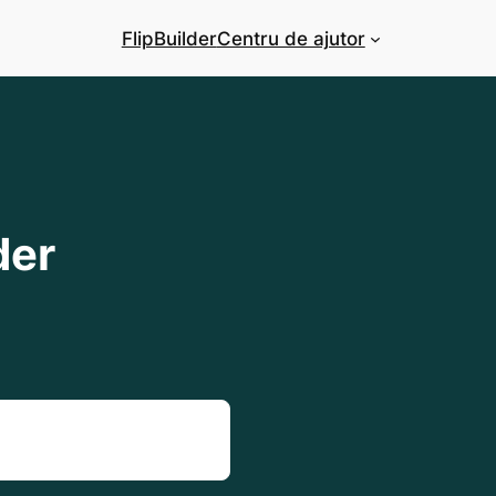
FlipBuilder
Centru de ajutor
der