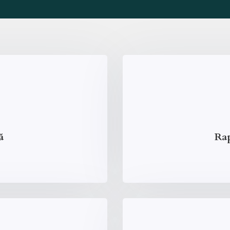
ă
Rap