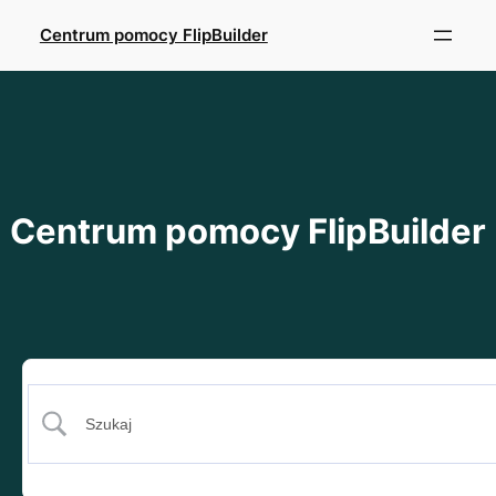
Przejdź
Centrum pomocy FlipBuilder
do
treści
Centrum pomocy FlipBuilder