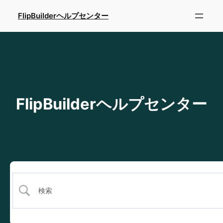
内
FlipBuilderヘルプセンター
容
を
ス
キ
ッ
プ
FlipBuilderヘルプセンター