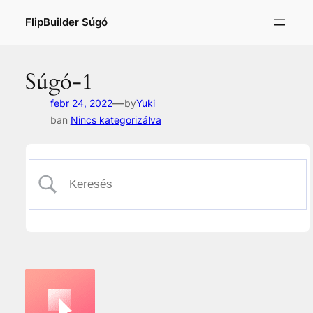
Ugrás
FlipBuilder Súgó
a
tartalomhoz
Súgó-1
—
febr 24, 2022
by
Yuki
ban
Nincs kategorizálva