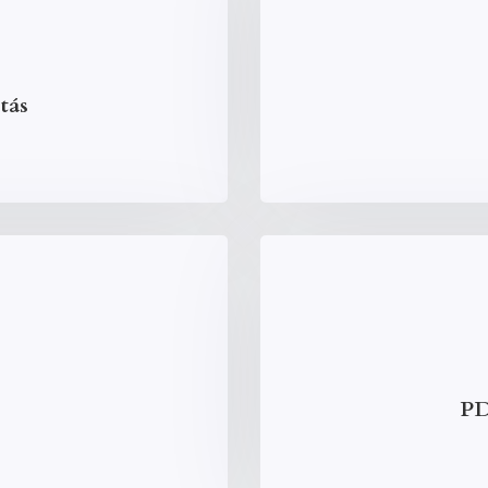
tás
PD