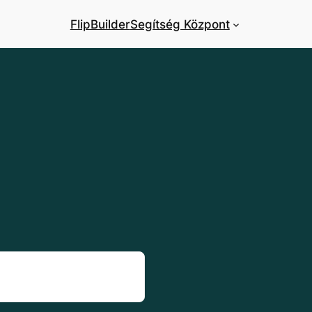
FlipBuilder
Segítség Központ