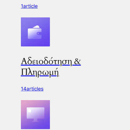
1article
Αδειοδότηση &
Πληρωμή
14articles