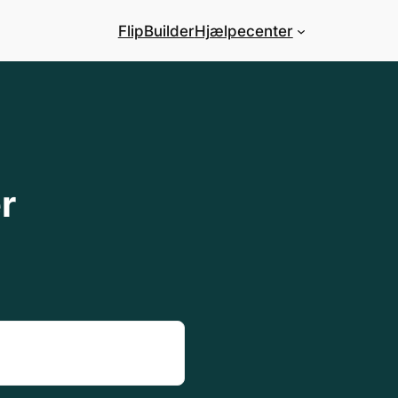
FlipBuilder
Hjælpecenter
r